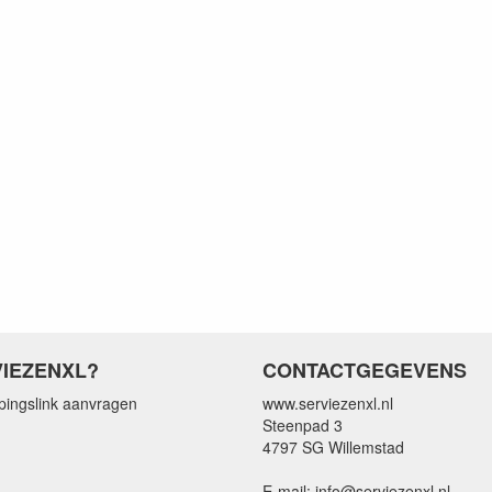
IEZENXL?
CONTACTGEGEVENS
pingslink aanvragen
www.serviezenxl.nl
Steenpad 3
4797 SG Willemstad
E-mail: info@serviezenxl.nl