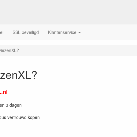
el
SSL beveiligd
Klantenservice
viezenXL?
ezenXL?
.nl
nen 3 dagen
 dus vertrouwd kopen