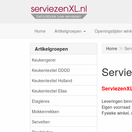
Home
Artikelgroepen
Openingstijden wink
Artikelgroepen
Home
Ser
Keukengerei
Servi
Keukentextiel DDDD
Keukentextiel Holland
ServiezenXL
Keukentextiel Elias
Etagières
Leveringen bin
Eigen voorraad
Mokkenrekken
Fysieke winkel,
Servetten
Dienbladen