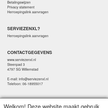
Betalingswijzen
Privacy statement
Herroepingslink aanvragen
SERVIEZENXL?
Herroepingslink aanvragen
CONTACTGEGEVENS
www.serviezenxl.nl
Steenpad 3
4797 SG Willemstad
E-mail: info@serviezenxl.nl
Telefoon: 06-18955017
NIEUWSBRIEF
Welkom! Deze website maakt gebruik