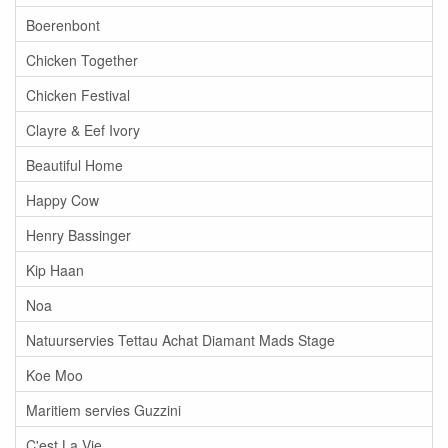
Boerenbont
Chicken Together
Chicken Festival
Clayre & Eef Ivory
Beautiful Home
Happy Cow
Henry Bassinger
Kip Haan
Noa
Natuurservies Tettau Achat Diamant Mads Stage
Koe Moo
Maritiem servies Guzzini
C'est La Vie