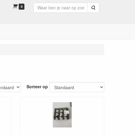
0
Zoeken
Sorteer op