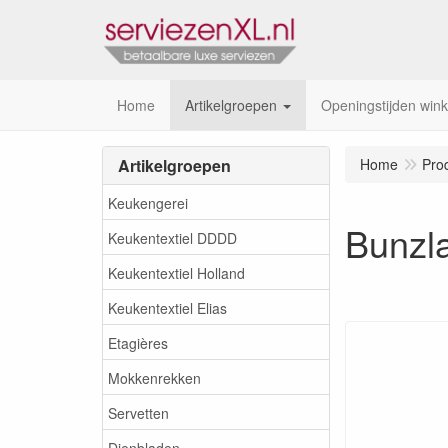
Home
Artikelgroepen
Openingstijden wink
Artikelgroepen
Home
Pro
Keukengerei
Bunzla
Keukentextiel DDDD
Keukentextiel Holland
Keukentextiel Elias
Etagières
Mokkenrekken
Servetten
Dienbladen