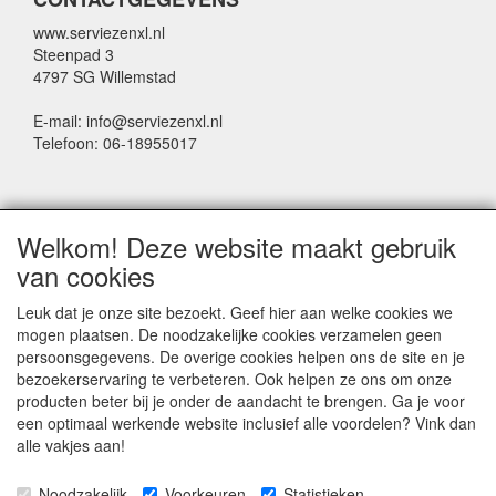
www.serviezenxl.nl
Steenpad 3
4797 SG Willemstad
E-mail: info@serviezenxl.nl
Telefoon: 06-18955017
NIEUWSBRIEF
Welkom! Deze website maakt gebruik
Voornaam
van cookies
Leuk dat je onze site bezoekt. Geef hier aan welke cookies we
mogen plaatsen. De noodzakelijke cookies verzamelen geen
Achternaam
persoonsgegevens. De overige cookies helpen ons de site en je
bezoekerservaring te verbeteren. Ook helpen ze ons om onze
producten beter bij je onder de aandacht te brengen. Ga je voor
een optimaal werkende website inclusief alle voordelen? Vink dan
E-mail
alle vakjes aan!
Noodzakelijk
Voorkeuren
Statistieken