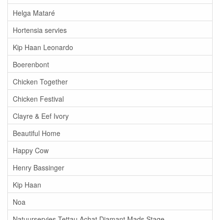
Helga Mataré
Hortensia servies
Kip Haan Leonardo
Boerenbont
Chicken Together
Chicken Festival
Clayre & Eef Ivory
Beautiful Home
Happy Cow
Henry Bassinger
Kip Haan
Noa
Natuurservies Tettau Achat Diamant Mads Stage