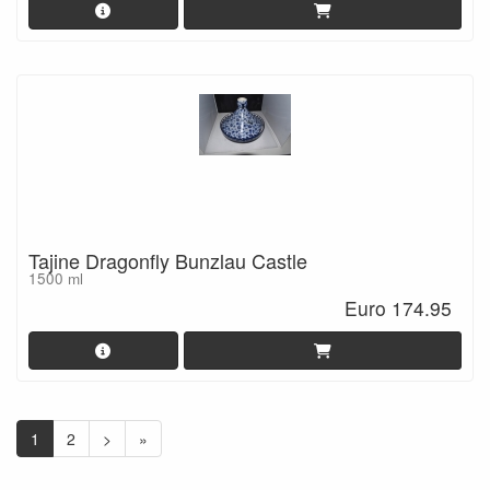
Tajine Dragonfly Bunzlau Castle
1500 ml
Euro 174.95
1
2
>
»