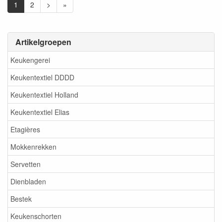
1
2
>
»
Artikelgroepen
Keukengerei
Keukentextiel DDDD
Keukentextiel Holland
Keukentextiel Elias
Etagières
Mokkenrekken
Servetten
Dienbladen
Bestek
Keukenschorten