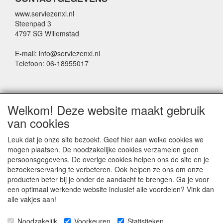
www.serviezenxl.nl
Steenpad 3
4797 SG Willemstad
E-mail: info@serviezenxl.nl
Telefoon: 06-18955017
NIEUWSBRIEF
Welkom! Deze website maakt gebruik
Voornaam
van cookies
Leuk dat je onze site bezoekt. Geef hier aan welke cookies we
mogen plaatsen. De noodzakelijke cookies verzamelen geen
Achternaam
persoonsgegevens. De overige cookies helpen ons de site en je
bezoekerservaring te verbeteren. Ook helpen ze ons om onze
producten beter bij je onder de aandacht te brengen. Ga je voor
een optimaal werkende website inclusief alle voordelen? Vink dan
E-mail
alle vakjes aan!
Noodzakelijk
Voorkeuren
Statistieken