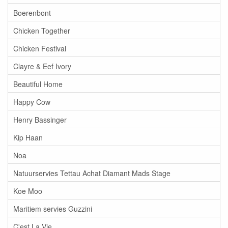
Boerenbont
Chicken Together
Chicken Festival
Clayre & Eef Ivory
Beautiful Home
Happy Cow
Henry Bassinger
Kip Haan
Noa
Natuurservies Tettau Achat Diamant Mads Stage
Koe Moo
Maritiem servies Guzzini
C'est La Vie