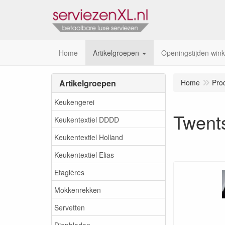
Home
Artikelgroepen
Openingstijden wink
Artikelgroepen
Home
Pro
Keukengerei
Twent
Keukentextiel DDDD
Keukentextiel Holland
Keukentextiel Elias
Etagières
Mokkenrekken
Servetten
Dienbladen