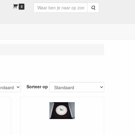
0
Zoeken
Sorteer op