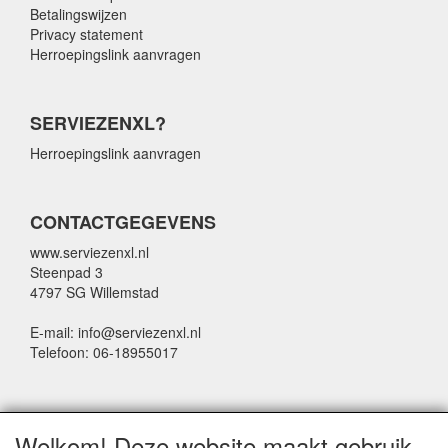
Betalingswijzen
Privacy statement
Herroepingslink aanvragen
SERVIEZENXL?
Herroepingslink aanvragen
CONTACTGEGEVENS
www.serviezenxl.nl
Steenpad 3
4797 SG Willemstad
E-mail: info@serviezenxl.nl
Telefoon: 06-18955017
NIEUWSBRIEF
Welkom! Deze website maakt gebruik