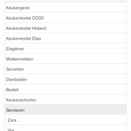
Keukengerei
Keukentextiel DDDD
Keukentextiel Holland
Keukentextiel Elias
Etagières
Mokkenrekken
Servetten
Dienbladen
Bestek
Keukenschorten
Serviezen
Zara
Vos