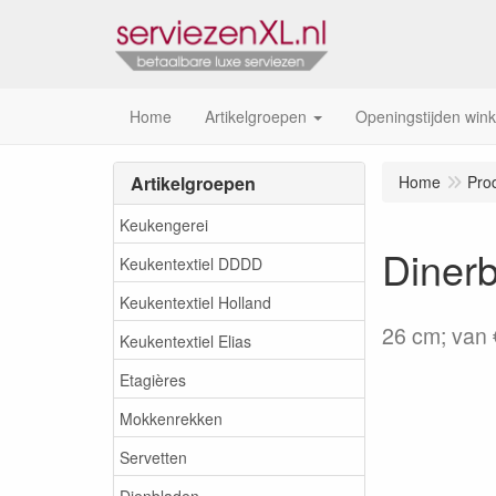
Home
Artikelgroepen
Openingstijden wink
Artikelgroepen
Home
Pro
Keukengerei
Diner
Keukentextiel DDDD
Keukentextiel Holland
26 cm; van 
Keukentextiel Elias
Etagières
Mokkenrekken
Servetten
Dienbladen