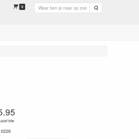
0
Zoeken
5.95
lusief btw
10226