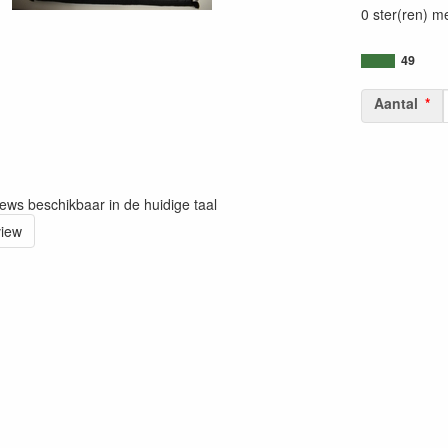
0 ster(ren) m
49
Aantal
iews beschikbaar in de huidige taal
view