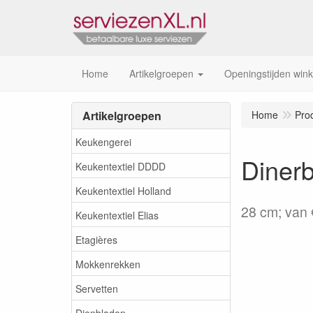
Home
Artikelgroepen
Openingstijden wink
Artikelgroepen
Home
Pro
Keukengerei
Diner
Keukentextiel DDDD
Keukentextiel Holland
28 cm; van 
Keukentextiel Elias
Etagières
Mokkenrekken
Servetten
Dienbladen