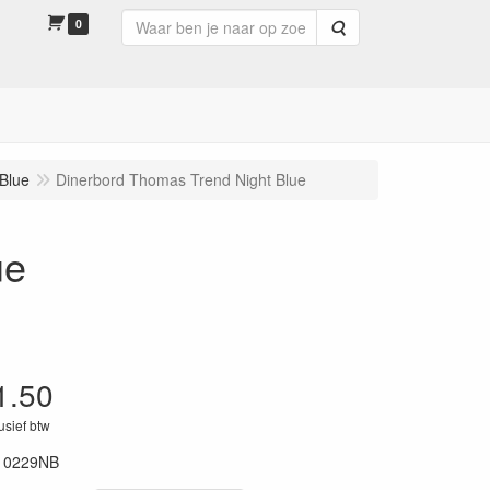
0
Zoeken
Blue
Dinerbord Thomas Trend Night Blue
ue
1.50
lusief btw
10229NB