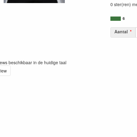
0 ster(ren) m
6
Aantal
iews beschikbaar in de huidige taal
view