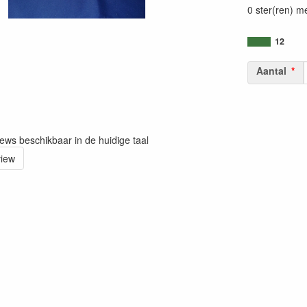
0 ster(ren) m
12
Aantal
iews beschikbaar in de huidige taal
view