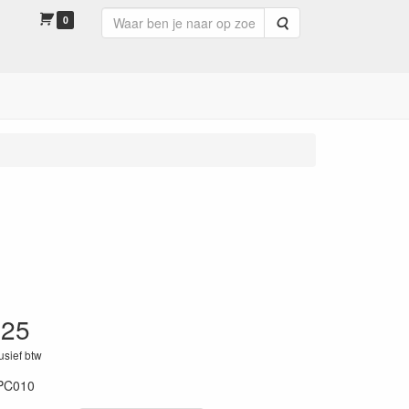
0
Zoeken
.25
lusief btw
PC010