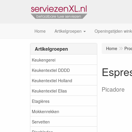
Home
Artikelgroepen
Openingstijden wink
Artikelgroepen
Home
Pro
Keukengerei
Espres
Keukentextiel DDDD
Keukentextiel Holland
Picadore
Keukentextiel Elias
Etagières
Mokkenrekken
Servetten
Dienbladen