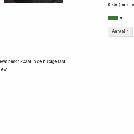
0 ster(ren) m
9
Aantal
iews beschikbaar in de huidige taal
view