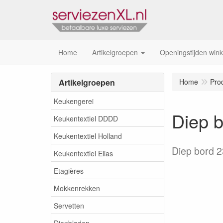
Home
Artikelgroepen
Openingstijden wink
Artikelgroepen
Home
Pro
Keukengerei
Diep b
Keukentextiel DDDD
Keukentextiel Holland
Diep bord 
Keukentextiel Elias
Etagières
Mokkenrekken
Servetten
Dienbladen