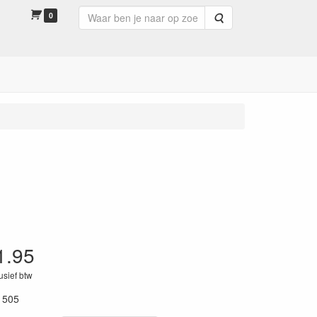
0
Zoeken
1.95
lusief btw
1505