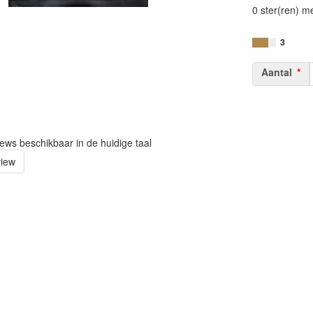
0 ster(ren) m
3
Aantal
iews beschikbaar in de huidige taal
view