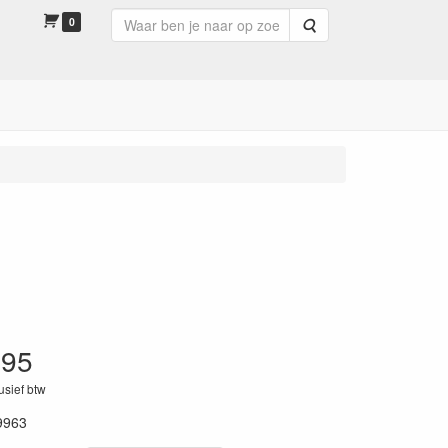
0
Zoeken
.95
lusief btw
9963