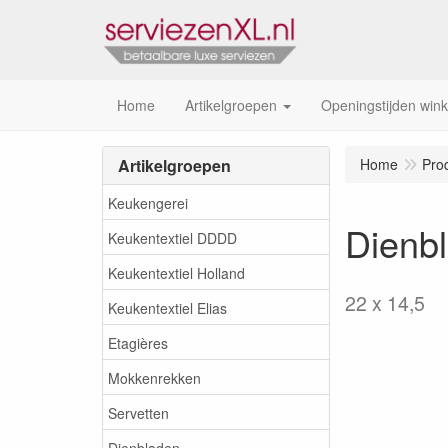
Home
Artikelgroepen
Openingstijden wink
Artikelgroepen
Home
Pro
Keukengerei
Dienbl
Keukentextiel DDDD
Keukentextiel Holland
22 x 14,5
Keukentextiel Elias
Etagières
Mokkenrekken
Servetten
Dienbladen