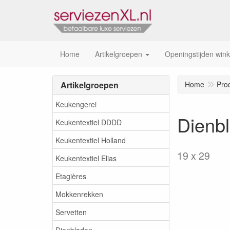
Home
Artikelgroepen
Openingstijden wink
Artikelgroepen
Home
Pro
Keukengerei
Dienbl
Keukentextiel DDDD
Keukentextiel Holland
19 x 29
Keukentextiel Elias
Etagières
Mokkenrekken
Servetten
Dienbladen