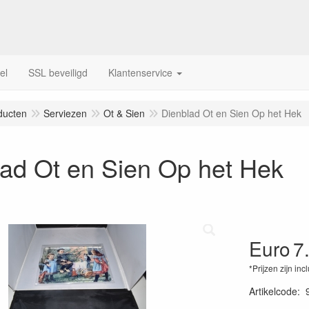
el
SSL beveiligd
Klantenservice
ducten
Serviezen
Ot & Sien
Dienblad Ot en Sien Op het Hek
ad Ot en Sien Op het Hek
Euro
7
*Prijzen zijn inc
Artikelcode
: