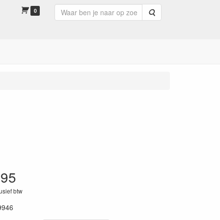
0
Zoeken
.95
lusief btw
9946