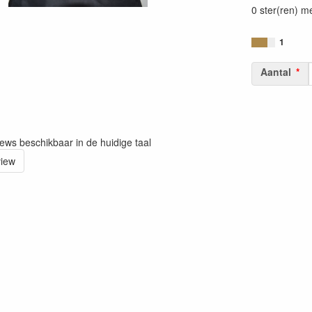
0 ster(ren) m
1
Aantal
iews beschikbaar in de huidige taal
view