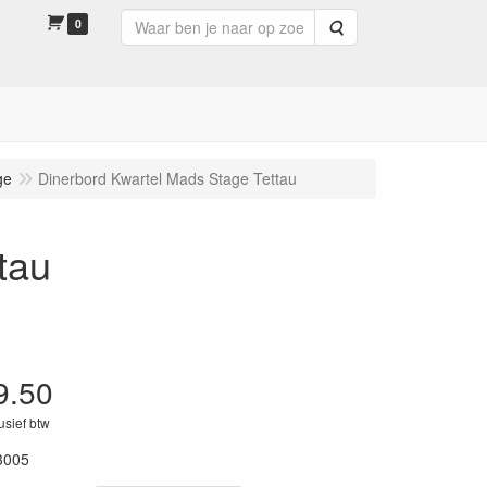
0
Zoeken
ge
Dinerbord Kwartel Mads Stage Tettau
tau
9.50
lusief btw
3005