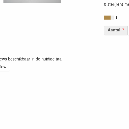
0 ster(ren) m
1
Aantal
iews beschikbaar in de huidige taal
view