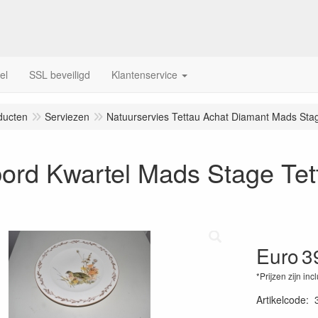
el
SSL beveiligd
Klantenservice
ducten
Serviezen
Natuurservies Tettau Achat Diamant Mads Sta
ord Kwartel Mads Stage Tet
Euro
3
*Prijzen zijn inc
Artikelcode
: