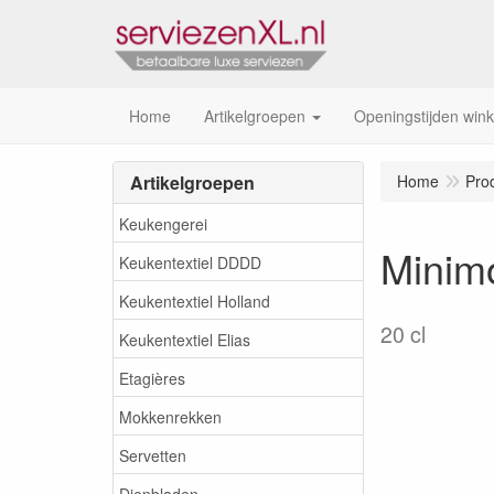
Home
Artikelgroepen
Openingstijden wink
Artikelgroepen
Home
Pro
Keukengerei
Minimo
Keukentextiel DDDD
Keukentextiel Holland
20 cl
Keukentextiel Elias
Etagières
Mokkenrekken
Servetten
Dienbladen