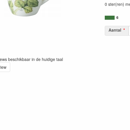
0 ster(ren) m
6
Aantal
iews beschikbaar in de huidige taal
view