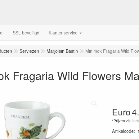
el
SSL beveiligd
Klantenservice
ducten
Serviezen
Marjolein Bastin
Minimok Fragaria Wild Flow
k Fragaria Wild Flowers Mar
Euro
4
*Prijzen zijn inc
Artikelcode
: