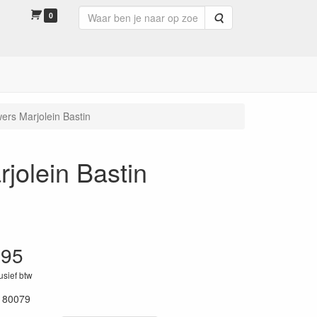
0
Zoeken
ers Marjolein Bastin
jolein Bastin
.95
lusief btw
180079