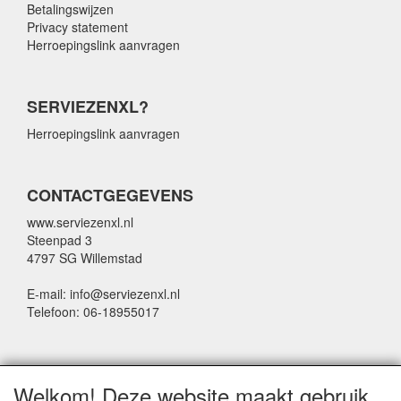
Betalingswijzen
Privacy statement
Herroepingslink aanvragen
SERVIEZENXL?
Herroepingslink aanvragen
CONTACTGEGEVENS
www.serviezenxl.nl
Steenpad 3
4797 SG Willemstad
E-mail: info@serviezenxl.nl
Telefoon: 06-18955017
NIEUWSBRIEF
Welkom! Deze website maakt gebruik