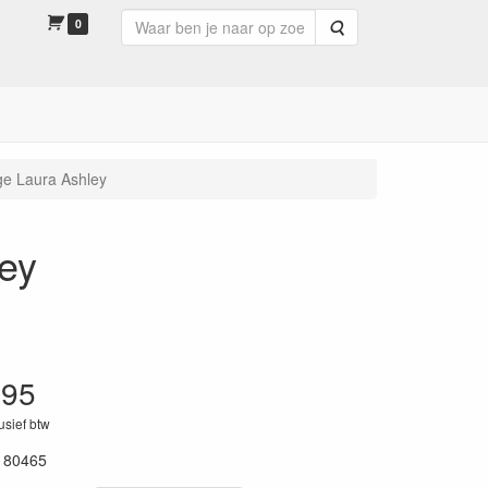
0
Zoeken
ge Laura Ashley
ley
.95
lusief btw
180465