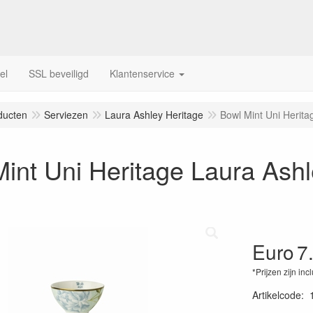
el
SSL beveiligd
Klantenservice
ducten
Serviezen
Laura Ashley Heritage
Bowl Mint Uni Herita
int Uni Heritage Laura Ash
Euro
7
*Prijzen zijn inc
Artikelcode
: