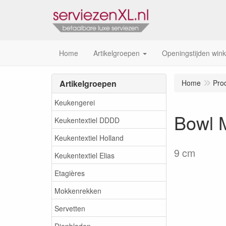
Home
Artikelgroepen
Openingstijden wink
Artikelgroepen
Home
Pro
Keukengerei
Bowl M
Keukentextiel DDDD
Keukentextiel Holland
9 cm
Keukentextiel Elias
Etagières
Mokkenrekken
Servetten
Dienbladen