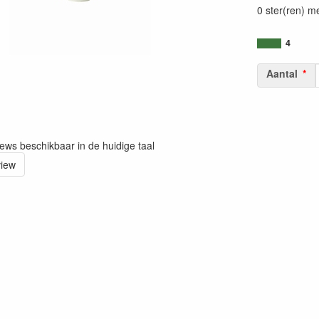
0 ster(ren) m
4
Aantal
iews beschikbaar in de huidige taal
view