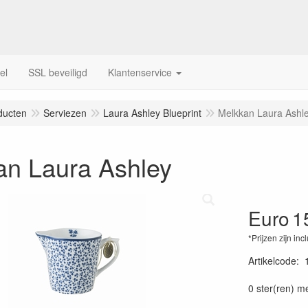
el
SSL beveiligd
Klantenservice
ducten
Serviezen
Laura Ashley Blueprint
Melkkan Laura Ashl
an Laura Ashley
Euro
1
*Prijzen zijn inc
Artikelcode
:
0 ster(ren) m