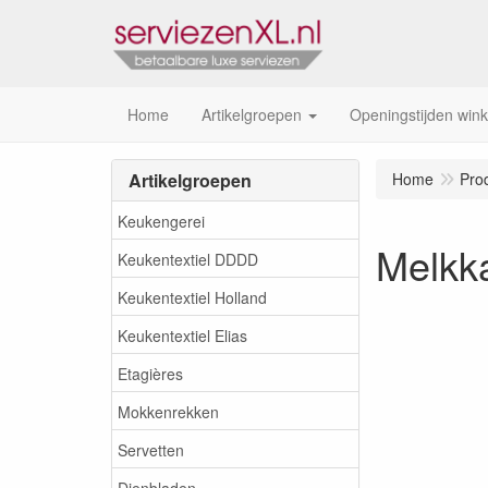
Home
Artikelgroepen
Openingstijden wink
Artikelgroepen
Home
Pro
Keukengerei
Melkk
Keukentextiel DDDD
Keukentextiel Holland
Keukentextiel Elias
Etagières
Mokkenrekken
Servetten
Dienbladen