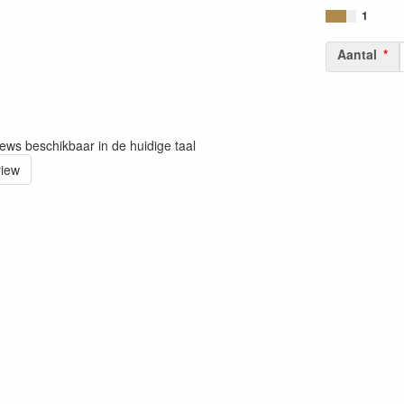
1
Aantal
iews beschikbaar in de huidige taal
view