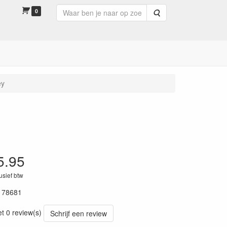
0
Zoeken
ey
5.95
lusief btw
178681
et 0 review(s)
Schrijf een review