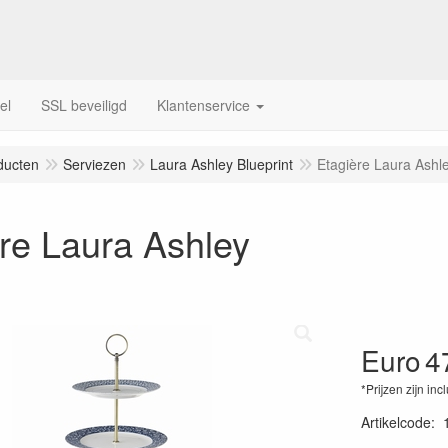
el
SSL beveiligd
Klantenservice
ducten
Serviezen
Laura Ashley Blueprint
Etagière Laura Ashl
re Laura Ashley
Euro
4
*Prijzen zijn inc
Artikelcode
: