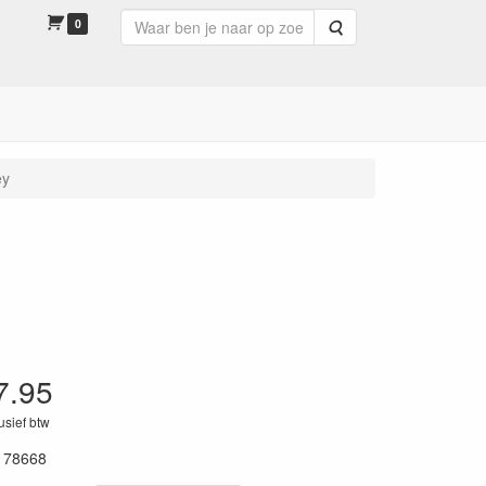
0
Zoeken
ey
7.95
lusief btw
178668