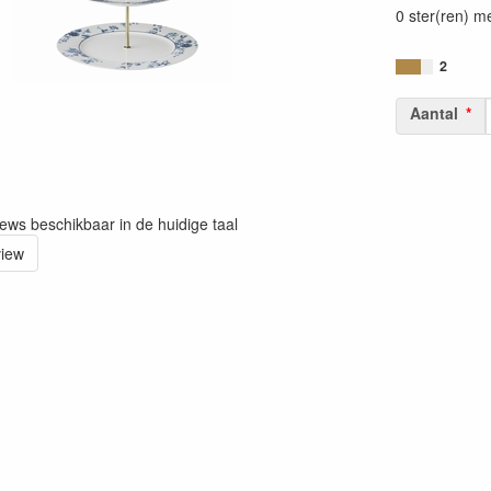
0 ster(ren) m
2
Aantal
iews beschikbaar in de huidige taal
view