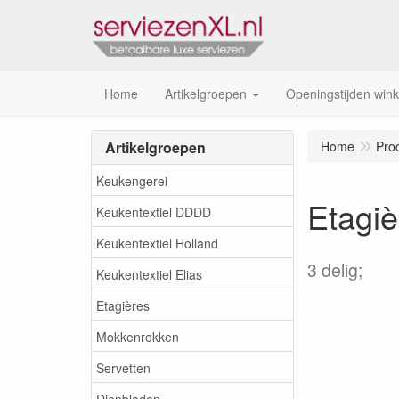
Home
Artikelgroepen
Openingstijden wink
Artikelgroepen
Home
Pro
Keukengerei
Etagiè
Keukentextiel DDDD
Keukentextiel Holland
3 delig;
Keukentextiel Elias
Etagières
Mokkenrekken
Servetten
Dienbladen