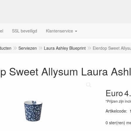
el
SSL beveiligd
Klantenservice
ducten
Serviezen
Laura Ashley Blueprint
Eierdop Sweet Allys
op Sweet Allysum Laura Ash
Euro
4
*Prijzen zijn inc
Artikelcode
:
0 ster(ren) m