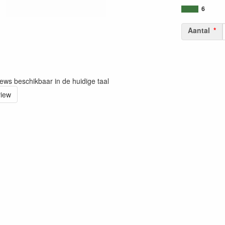
6
Aantal
iews beschikbaar in de huidige taal
view