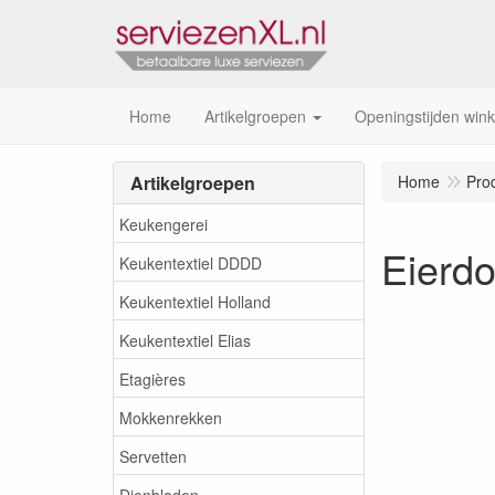
Home
Artikelgroepen
Openingstijden wink
Artikelgroepen
Home
Pro
Keukengerei
Eierd
Keukentextiel DDDD
Keukentextiel Holland
Keukentextiel Elias
Etagières
Mokkenrekken
Servetten
Dienbladen