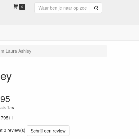
0
Zoeken
um Laura Ashley
ley
.95
lusief btw
179511
et 0 review(s)
Schrijf een review