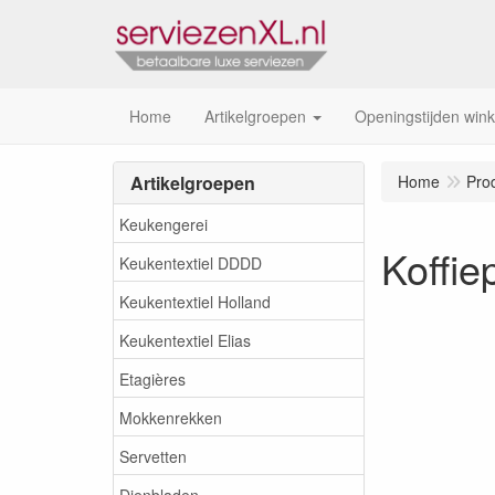
Home
Artikelgroepen
Openingstijden wink
Artikelgroepen
Home
Pro
Keukengerei
Koffi
Keukentextiel DDDD
Keukentextiel Holland
Keukentextiel Elias
Etagières
Mokkenrekken
Servetten
Dienbladen