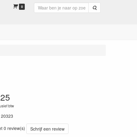
0
Zoeken
.25
lusief btw
120323
et 0 review(s)
Schrijf een review