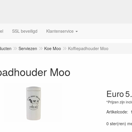
el
SSL beveiligd
Klantenservice
ducten
Serviezen
Koe Moo
Koffiepadhouder Moo
epadhouder Moo
Euro
5
*Prijzen zijn inc
Artikelcode
:
0 ster(ren) m