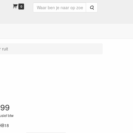
0
Zoeken
 ruit
.99
lusief btw
HB18