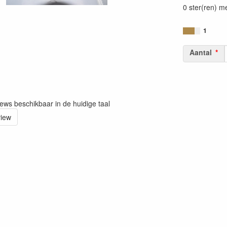
0 ster(ren) m
1
Aantal
iews beschikbaar in de huidige taal
view