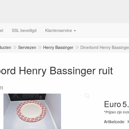
el
SSL beveiligd
Klantenservice
ducten
Serviezen
Henry Bassinger
Dinerbord Henry Bassinger
ord Henry Bassinger ruit
cm
Euro
5
*Prijzen zijn inc
Artikelcode
: