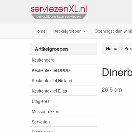
Home
Artikelgroepen
Openingstijden wink
Artikelgroepen
Home
Pro
Keukengerei
Diner
Keukentextiel DDDD
Keukentextiel Holland
26,5 cm
Keukentextiel Elias
Etagières
Mokkenrekken
Servetten
Dienbladen