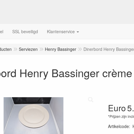
el
SSL beveiligd
Klantenservice
ducten
Serviezen
Henry Bassinger
Dinerbord Henry Bassinge
bord Henry Bassinger crème
Euro
5
*Prijzen zijn inc
Artikelcode
: