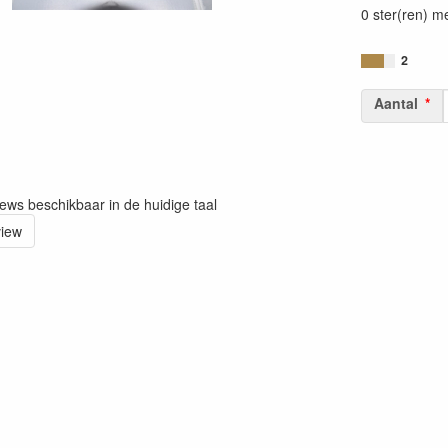
0 ster(ren) m
2
Aantal
iews beschikbaar in de huidige taal
view