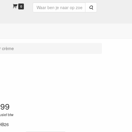
0
Zoeken
r crème
.99
lusief btw
HB26