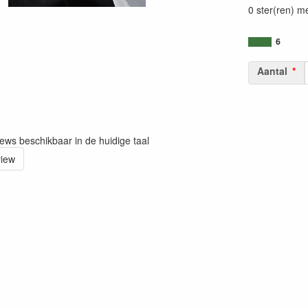
0 ster(ren) m
6
Aantal
iews beschikbaar in de huidige taal
view