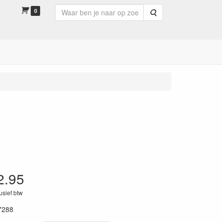
0
Zoeken
2.95
lusief btw
7288