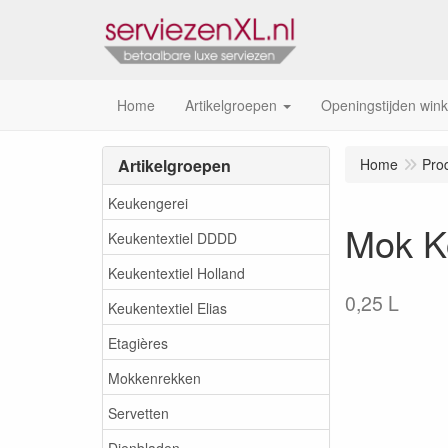
Home
Artikelgroepen
Openingstijden wink
Artikelgroepen
Home
Pro
Keukengerei
Mok K
Keukentextiel DDDD
Keukentextiel Holland
0,25 L
Keukentextiel Elias
Etagières
Mokkenrekken
Servetten
Dienbladen