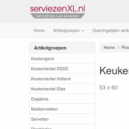
Home
Artikelgroepen
Openingstijden wink
Artikelgroepen
Home
Pro
Keukengerei
Keuken
Keukentextiel DDDD
Keukentextiel Holland
53 x 60
Keukentextiel Elias
Etagières
Mokkenrekken
Servetten
Dienbladen