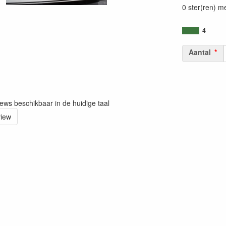
0 ster(ren) m
4
Aantal
iews beschikbaar in de huidige taal
view