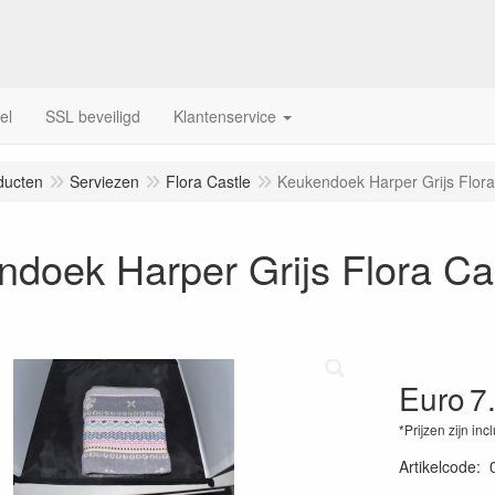
el
SSL beveiligd
Klantenservice
ducten
Serviezen
Flora Castle
Keukendoek Harper Grijs Flora
doek Harper Grijs Flora Ca
Euro
7
*Prijzen zijn inc
Artikelcode
: