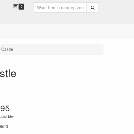
0
Zoeken
 Castle
stle
.95
lusief btw
0503