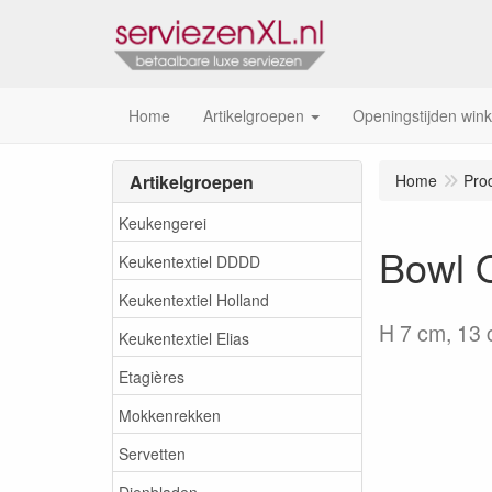
Home
Artikelgroepen
Openingstijden wink
Artikelgroepen
Home
Pro
Keukengerei
Bowl O
Keukentextiel DDDD
Keukentextiel Holland
H 7 cm, 13
Keukentextiel Elias
Etagières
Mokkenrekken
Servetten
Dienbladen