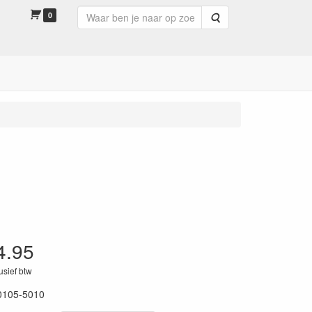
0
Zoeken
4.95
lusief btw
0105-5010