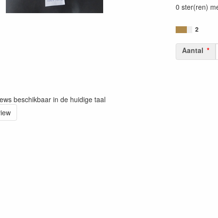
0 ster(ren) m
2
Aantal
iews beschikbaar in de huidige taal
view