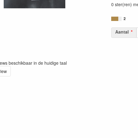
0 ster(ren) m
2
Aantal
iews beschikbaar in de huidige taal
view