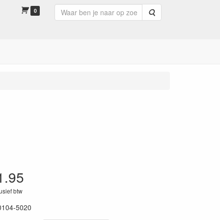
0
Zoeken
1.95
lusief btw
0104-5020