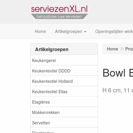
Home
Artikelgroepen
Openingstijden wink
Artikelgroepen
Home
Pro
Keukengerei
Bowl E
Keukentextiel DDDD
Keukentextiel Holland
H 6 cm, 11
Keukentextiel Elias
Etagières
Mokkenrekken
Servetten
Dienbladen