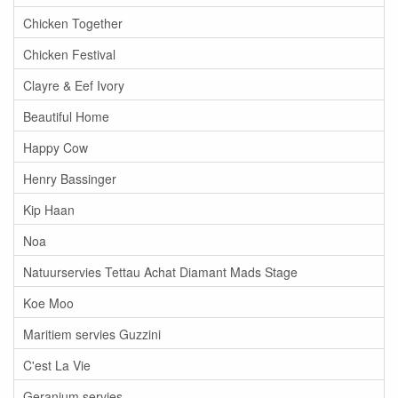
Chicken Together
Chicken Festival
Clayre & Eef Ivory
Beautiful Home
Happy Cow
Henry Bassinger
Kip Haan
Noa
Natuurservies Tettau Achat Diamant Mads Stage
Koe Moo
Maritiem servies Guzzini
C'est La Vie
Geranium servies