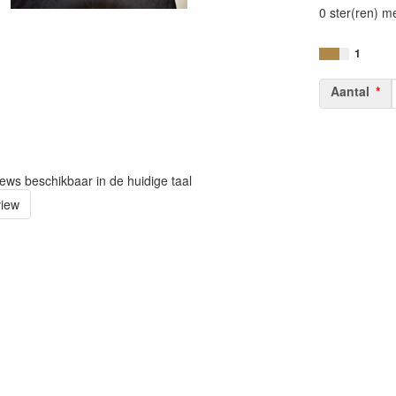
0 ster(ren) m
1
Aantal
iews beschikbaar in de huidige taal
view