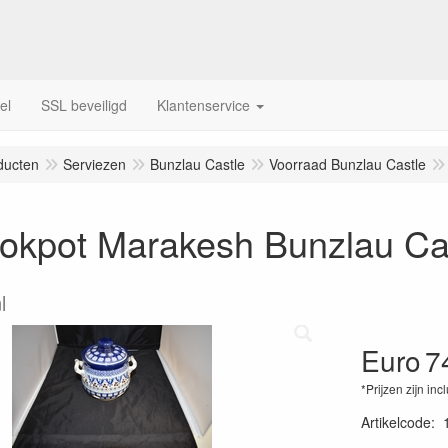
el
SSL beveiligd
Klantenservice
ducten
Serviezen
Bunzlau Castle
Voorraad Bunzlau Castle
ookpot Marakesh Bunzlau Ca
l
Euro
7
*Prijzen zijn inc
Artikelcode
: