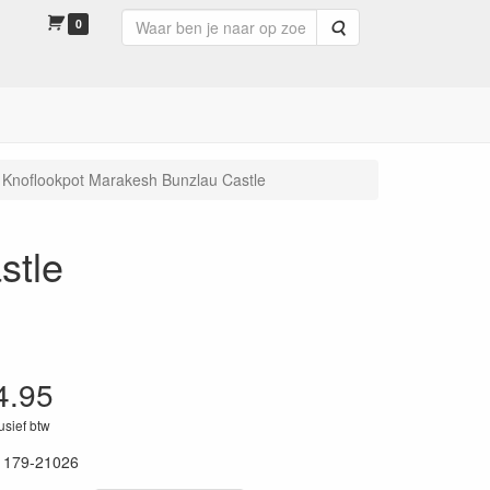
0
Zoeken
Knoflookpot Marakesh Bunzlau Castle
stle
4.95
lusief btw
1179-21026