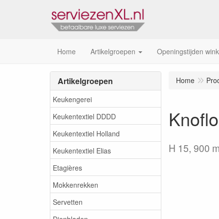
Home
Artikelgroepen
Openingstijden wink
Artikelgroepen
Home
Pro
Keukengerei
Knofl
Keukentextiel DDDD
Keukentextiel Holland
H 15, 900 m
Keukentextiel Elias
Etagières
Mokkenrekken
Servetten
Dienbladen