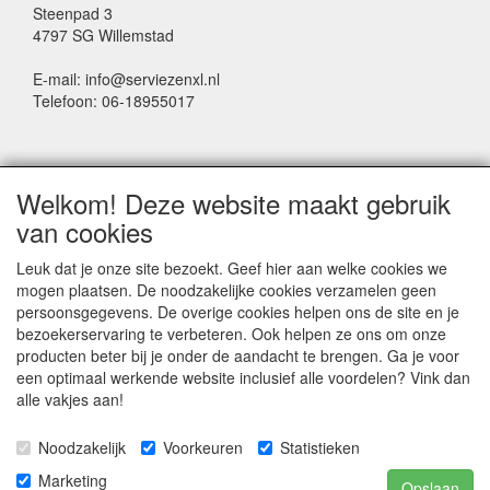
Steenpad 3
4797 SG Willemstad
E-mail: info@serviezenxl.nl
Telefoon: 06-18955017
NIEUWSBRIEF
Welkom! Deze website maakt gebruik
Voornaam
van cookies
Leuk dat je onze site bezoekt. Geef hier aan welke cookies we
mogen plaatsen. De noodzakelijke cookies verzamelen geen
Achternaam
persoonsgegevens. De overige cookies helpen ons de site en je
bezoekerservaring te verbeteren. Ook helpen ze ons om onze
producten beter bij je onder de aandacht te brengen. Ga je voor
een optimaal werkende website inclusief alle voordelen? Vink dan
E-mail
alle vakjes aan!
Noodzakelijk
Voorkeuren
Statistieken
Marketing
Opslaan