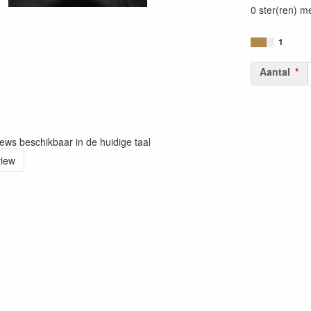
0 ster(ren) m
1
Aantal
iews beschikbaar in de huidige taal
view