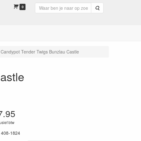
0
Zoeken
Candypot Tender Twigs Bunzlau Castle
astle
7.95
lusief btw
1408-1824