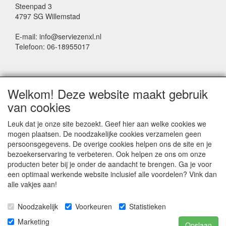
Steenpad 3
4797 SG Willemstad
E-mail: info@serviezenxl.nl
Telefoon: 06-18955017
NIEUWSBRIEF
Welkom! Deze website maakt gebruik
Voornaam
van cookies
Leuk dat je onze site bezoekt. Geef hier aan welke cookies we
mogen plaatsen. De noodzakelijke cookies verzamelen geen
Achternaam
persoonsgegevens. De overige cookies helpen ons de site en je
bezoekerservaring te verbeteren. Ook helpen ze ons om onze
producten beter bij je onder de aandacht te brengen. Ga je voor
een optimaal werkende website inclusief alle voordelen? Vink dan
E-mail
alle vakjes aan!
Noodzakelijk
Voorkeuren
Statistieken
Marketing
Opslaan