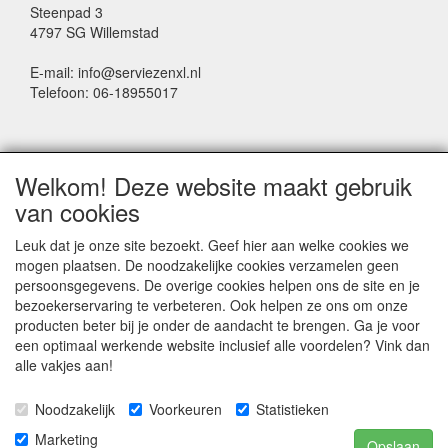
Steenpad 3
4797 SG Willemstad
E-mail: info@serviezenxl.nl
Telefoon: 06-18955017
NIEUWSBRIEF
Welkom! Deze website maakt gebruik
Voornaam
van cookies
Leuk dat je onze site bezoekt. Geef hier aan welke cookies we
mogen plaatsen. De noodzakelijke cookies verzamelen geen
Achternaam
persoonsgegevens. De overige cookies helpen ons de site en je
bezoekerservaring te verbeteren. Ook helpen ze ons om onze
producten beter bij je onder de aandacht te brengen. Ga je voor
een optimaal werkende website inclusief alle voordelen? Vink dan
E-mail
alle vakjes aan!
Noodzakelijk
Voorkeuren
Statistieken
Marketing
Opslaan