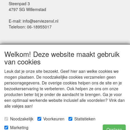
Steenpad 3
4797 SG Willemstad
E-mail: info@serviezenxl.nl
Telefoon: 06-18955017
NIEUWSBRIEF
Welkom! Deze website maakt gebruik
Voornaam
van cookies
Leuk dat je onze site bezoekt. Geef hier aan welke cookies we
mogen plaatsen. De noodzakelijke cookies verzamelen geen
Achternaam
persoonsgegevens. De overige cookies helpen ons de site en je
bezoekerservaring te verbeteren. Ook helpen ze ons om onze
producten beter bij je onder de aandacht te brengen. Ga je voor
een optimaal werkende website inclusief alle voordelen? Vink dan
E-mail
alle vakjes aan!
Noodzakelijk
Voorkeuren
Statistieken
Marketing
Opslaan