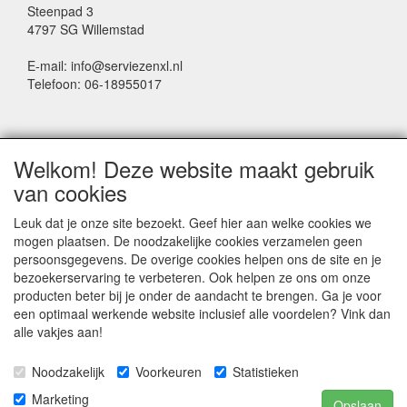
Steenpad 3
4797 SG Willemstad
E-mail: info@serviezenxl.nl
Telefoon: 06-18955017
NIEUWSBRIEF
Welkom! Deze website maakt gebruik
Voornaam
van cookies
Leuk dat je onze site bezoekt. Geef hier aan welke cookies we
mogen plaatsen. De noodzakelijke cookies verzamelen geen
Achternaam
persoonsgegevens. De overige cookies helpen ons de site en je
bezoekerservaring te verbeteren. Ook helpen ze ons om onze
producten beter bij je onder de aandacht te brengen. Ga je voor
een optimaal werkende website inclusief alle voordelen? Vink dan
E-mail
alle vakjes aan!
Noodzakelijk
Voorkeuren
Statistieken
Marketing
Opslaan