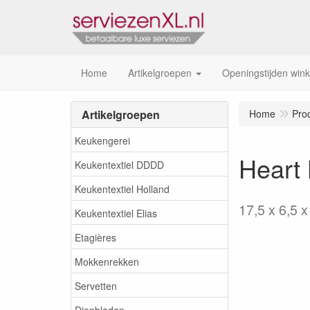
Home
Artikelgroepen
Openingstijden wink
Artikelgroepen
Home
Pro
Keukengerei
Heart 
Keukentextiel DDDD
Keukentextiel Holland
17,5 x 6,5 x
Keukentextiel Elias
Etagières
Mokkenrekken
Servetten
Dienbladen