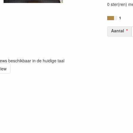
0 ster(ren) m
1
Aantal
iews beschikbaar in de huidige taal
view