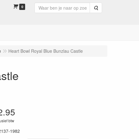
0
Zoeken
e
Heart Bowl Royal Blue Bunzlau Castle
stle
2.95
lusief btw
2137-1982