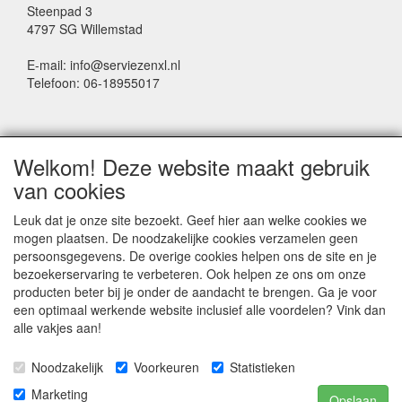
Steenpad 3
4797 SG Willemstad
E-mail: info@serviezenxl.nl
Telefoon: 06-18955017
NIEUWSBRIEF
Welkom! Deze website maakt gebruik
Voornaam
van cookies
Leuk dat je onze site bezoekt. Geef hier aan welke cookies we
mogen plaatsen. De noodzakelijke cookies verzamelen geen
Achternaam
persoonsgegevens. De overige cookies helpen ons de site en je
bezoekerservaring te verbeteren. Ook helpen ze ons om onze
producten beter bij je onder de aandacht te brengen. Ga je voor
een optimaal werkende website inclusief alle voordelen? Vink dan
E-mail
alle vakjes aan!
Noodzakelijk
Voorkeuren
Statistieken
Marketing
Opslaan