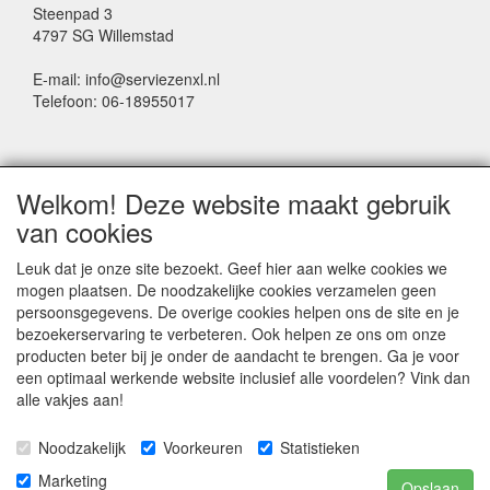
Steenpad 3
4797 SG Willemstad
E-mail: info@serviezenxl.nl
Telefoon: 06-18955017
NIEUWSBRIEF
Welkom! Deze website maakt gebruik
Voornaam
van cookies
Leuk dat je onze site bezoekt. Geef hier aan welke cookies we
mogen plaatsen. De noodzakelijke cookies verzamelen geen
Achternaam
persoonsgegevens. De overige cookies helpen ons de site en je
bezoekerservaring te verbeteren. Ook helpen ze ons om onze
producten beter bij je onder de aandacht te brengen. Ga je voor
een optimaal werkende website inclusief alle voordelen? Vink dan
E-mail
alle vakjes aan!
Noodzakelijk
Voorkeuren
Statistieken
Marketing
Opslaan