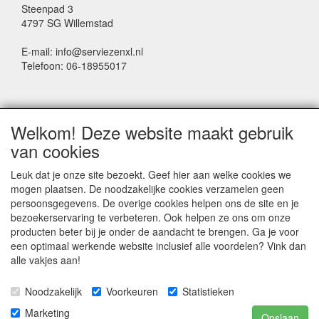
Steenpad 3
4797 SG Willemstad
E-mail: info@serviezenxl.nl
Telefoon: 06-18955017
NIEUWSBRIEF
Welkom! Deze website maakt gebruik
Voornaam
van cookies
Leuk dat je onze site bezoekt. Geef hier aan welke cookies we
mogen plaatsen. De noodzakelijke cookies verzamelen geen
Achternaam
persoonsgegevens. De overige cookies helpen ons de site en je
bezoekerservaring te verbeteren. Ook helpen ze ons om onze
producten beter bij je onder de aandacht te brengen. Ga je voor
een optimaal werkende website inclusief alle voordelen? Vink dan
E-mail
alle vakjes aan!
Noodzakelijk
Voorkeuren
Statistieken
Marketing
Opslaan