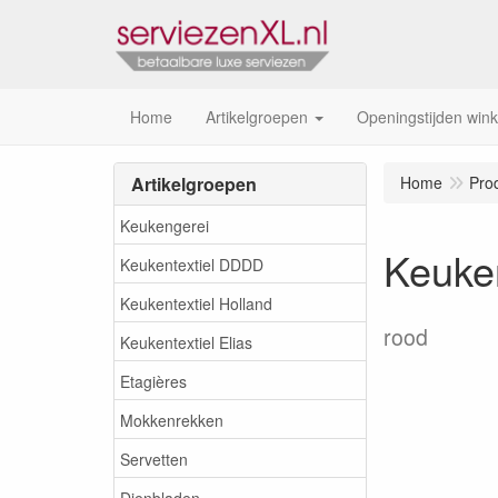
Home
Artikelgroepen
Openingstijden wink
Artikelgroepen
Home
Pro
Keukengerei
Keuke
Keukentextiel DDDD
Keukentextiel Holland
rood
Keukentextiel Elias
Etagières
Mokkenrekken
Servetten
Dienbladen