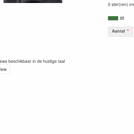
0 ster(ren) m
22
Aantal
iews beschikbaar in de huidige taal
view