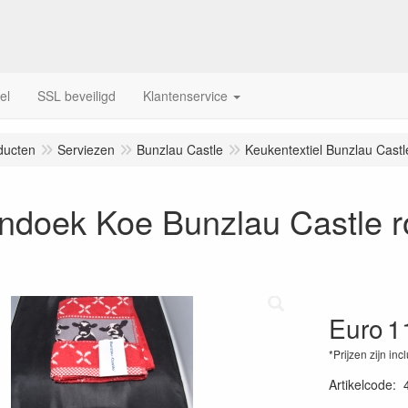
el
SSL beveiligd
Klantenservice
ducten
Serviezen
Bunzlau Castle
Keukentextiel Bunzlau Castl
ndoek Koe Bunzlau Castle 
Euro
1
*Prijzen zijn inc
Artikelcode
: