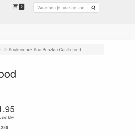
0
Zoeken
e
Keukendoek Koe Bunzlau Castle rood
rood
1.95
lusief btw
4286