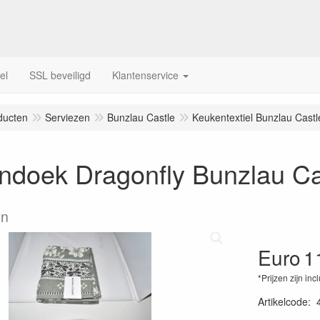
el
SSL beveiligd
Klantenservice
ducten
Serviezen
Bunzlau Castle
Keukentextiel Bunzlau Castl
ndoek Dragonfly Bunzlau Ca
en
Euro
1
*Prijzen zijn inc
Artikelcode
: