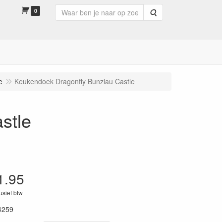
0
Zoeken
e
Keukendoek Dragonfly Bunzlau Castle
stle
1.95
lusief btw
4259