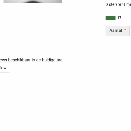
0 ster(ren) m
17
Aantal
iews beschikbaar in de huidige taal
view