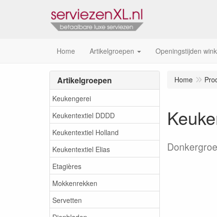
Home
Artikelgroepen
Openingstijden wink
Artikelgroepen
Home
Pro
Keukengerei
Keuke
Keukentextiel DDDD
Keukentextiel Holland
Donkergro
Keukentextiel Elias
Etagières
Mokkenrekken
Servetten
Dienbladen