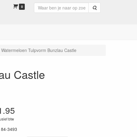
0
Zoeken
 Watermeloen Tulpvorm Bunzlau Castle
au Castle
1.95
lusief btw
184-3493