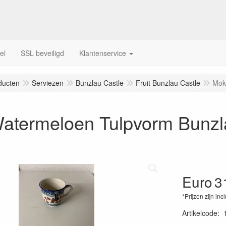
el
SSL beveiligd
Klantenservice
ducten
Serviezen
Bunzlau Castle
Fruit Bunzlau Castle
Mok
atermeloen Tulpvorm Bunzl
Euro
3
*Prijzen zijn inc
Artikelcode
: