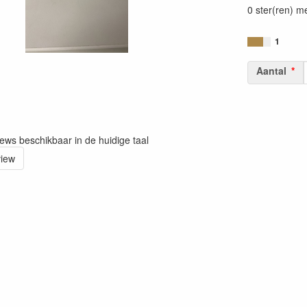
0 ster(ren) m
1
Aantal
iews beschikbaar in de huidige taal
view