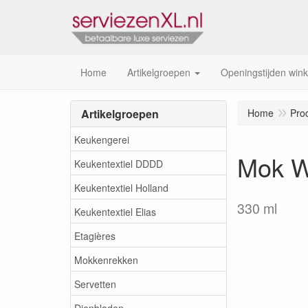
Home
Artikelgroepen
Openingstijden wink
Artikelgroepen
Home
Pro
Keukengerei
Mok W
Keukentextiel DDDD
Keukentextiel Holland
330 ml
Keukentextiel Elias
Etagières
Mokkenrekken
Servetten
Dienbladen