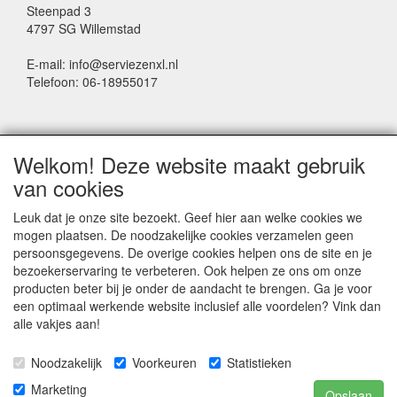
Steenpad 3
4797 SG Willemstad
E-mail: info@serviezenxl.nl
Telefoon: 06-18955017
NIEUWSBRIEF
Welkom! Deze website maakt gebruik
Voornaam
van cookies
Leuk dat je onze site bezoekt. Geef hier aan welke cookies we
mogen plaatsen. De noodzakelijke cookies verzamelen geen
Achternaam
persoonsgegevens. De overige cookies helpen ons de site en je
bezoekerservaring te verbeteren. Ook helpen ze ons om onze
producten beter bij je onder de aandacht te brengen. Ga je voor
een optimaal werkende website inclusief alle voordelen? Vink dan
E-mail
alle vakjes aan!
Noodzakelijk
Voorkeuren
Statistieken
Marketing
Opslaan