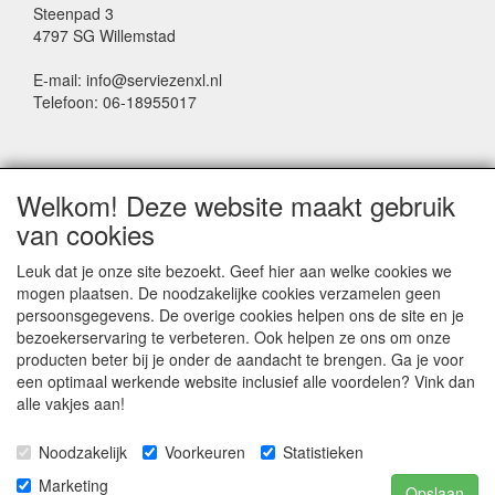
Steenpad 3
4797 SG Willemstad
E-mail: info@serviezenxl.nl
Telefoon: 06-18955017
NIEUWSBRIEF
Welkom! Deze website maakt gebruik
Voornaam
van cookies
Leuk dat je onze site bezoekt. Geef hier aan welke cookies we
mogen plaatsen. De noodzakelijke cookies verzamelen geen
Achternaam
persoonsgegevens. De overige cookies helpen ons de site en je
bezoekerservaring te verbeteren. Ook helpen ze ons om onze
producten beter bij je onder de aandacht te brengen. Ga je voor
een optimaal werkende website inclusief alle voordelen? Vink dan
E-mail
alle vakjes aan!
Noodzakelijk
Voorkeuren
Statistieken
Marketing
Opslaan