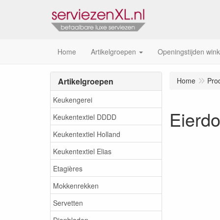
Home
Artikelgroepen
Openingstijden wink
Artikelgroepen
Home
Pro
Keukengerei
Eierdo
Keukentextiel DDDD
Keukentextiel Holland
Keukentextiel Elias
Etagières
Mokkenrekken
Servetten
Dienbladen