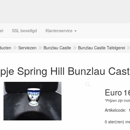
el
SSL beveiligd
Klantenservice
ducten
Serviezen
Bunzlau Castle
Bunzlau Castle Tafelgerei
pje Spring Hill Bunzlau Cast
Euro
1
*Prijzen zijn inc
Artikelcode
:
0 ster(ren) m