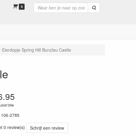
0
Zoeken
Eierdopje Spring Hill Bunzlau Castle
le
6.95
lusief btw
1106-2785
et 0 review(s)
Schrijf een review