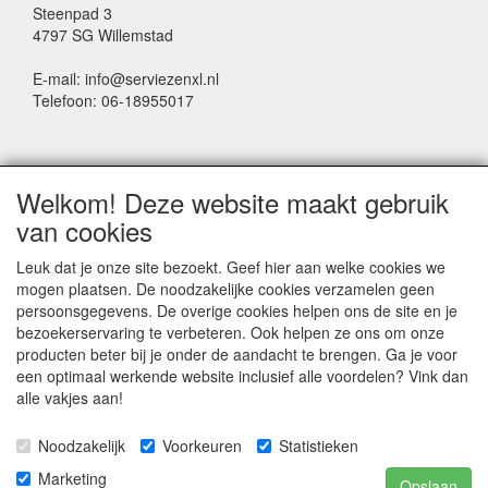
Steenpad 3
4797 SG Willemstad
E-mail: info@serviezenxl.nl
Telefoon: 06-18955017
NIEUWSBRIEF
Welkom! Deze website maakt gebruik
Voornaam
van cookies
Leuk dat je onze site bezoekt. Geef hier aan welke cookies we
mogen plaatsen. De noodzakelijke cookies verzamelen geen
Achternaam
persoonsgegevens. De overige cookies helpen ons de site en je
bezoekerservaring te verbeteren. Ook helpen ze ons om onze
producten beter bij je onder de aandacht te brengen. Ga je voor
een optimaal werkende website inclusief alle voordelen? Vink dan
E-mail
alle vakjes aan!
Noodzakelijk
Voorkeuren
Statistieken
Marketing
Opslaan