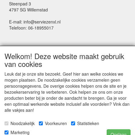
Steenpad 3
4797 SG Willemstad
E-mail: info@serviezenxl.nl
Telefoon: 06-18955017
NIEUWSBRIEF
Welkom! Deze website maakt gebruik
Voornaam
van cookies
Leuk dat je onze site bezoekt. Geef hier aan welke cookies we
mogen plaatsen. De noodzakelijke cookies verzamelen geen
Achternaam
persoonsgegevens. De overige cookies helpen ons de site en je
bezoekerservaring te verbeteren. Ook helpen ze ons om onze
producten beter bij je onder de aandacht te brengen. Ga je voor
een optimaal werkende website inclusief alle voordelen? Vink dan
E-mail
alle vakjes aan!
Noodzakelijk
Voorkeuren
Statistieken
Marketing
Opslaan